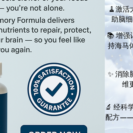
🧹激活
助脑细
📚 增
持海马
✨ 消
维
🔬 经
配方—