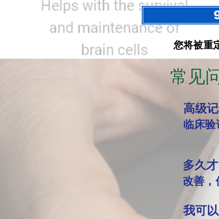
您将被重
常见
高级记
临床验
多久才
改善，
我可以