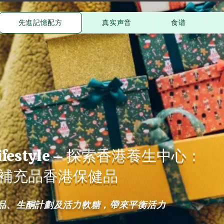
先進記憶配方
真实声音
食谱
 Lifestyle – 探索香港養生中心：
補充品香港保健品
品、生酮計劃及活力軟糖，帶來平衡活力