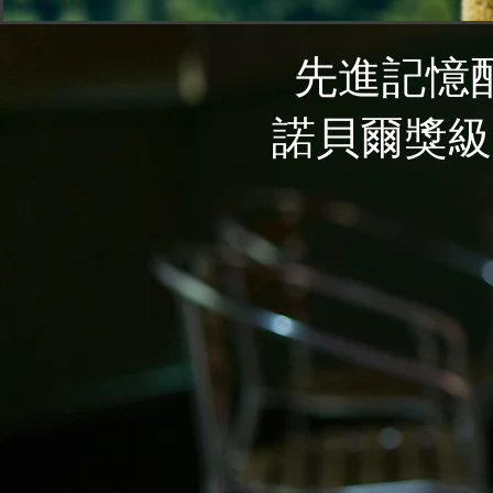
先進記憶
諾貝爾獎級