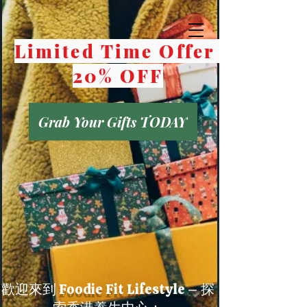
Limited Time Offer
20% OFF
Grab Your Gifts TODAY
歡迎來到 Foodie Fit Lifestyle – 探