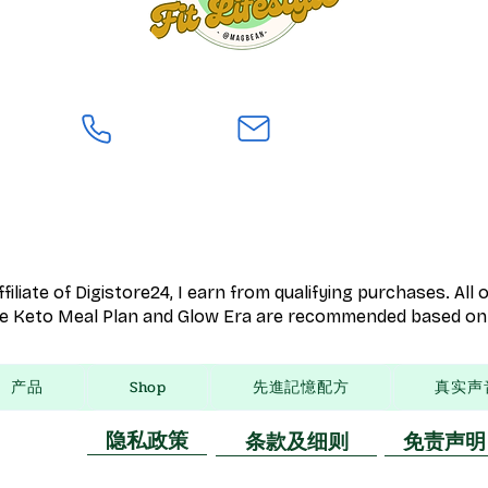
ffiliate of Digistore24, I earn from qualifying purchases. All
ke Keto Meal Plan and Glow Era are recommended based on 
产品
Shop
先進記憶配方
真实声
隐私政策
条款及细则
免责声明