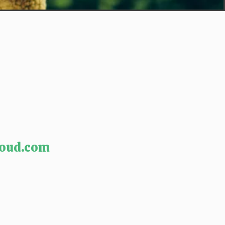
：
oud.com