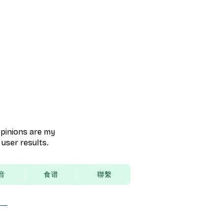
 opinions are my
user results.
音
食谱
聯繫