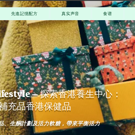
先進記憶配方
真实声音
食谱
 Lifestyle – 探索香港養生中心：
補充品香港保健品
品、生酮計劃及活力軟糖，帶來平衡活力