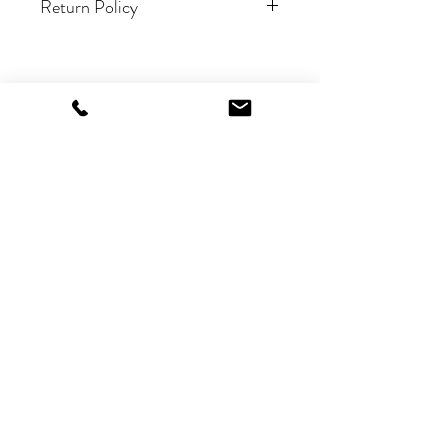
Return Policy
.14-Day Returns (Unopened Only)
• Email
maggie.mok@snackvibeshk.shop (ord
er #, photos).
• No shipment back;
• See: foodiefitlife.com/returns
美食家健康生活方式
💖 生活美好，心情愉悦