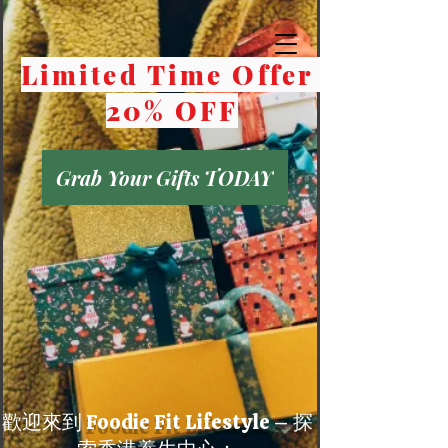
Limited Time Offer
20% OFF
Grab Your Gifts TODAY
歡迎來到 Foodie Fit Lifestyle – 探