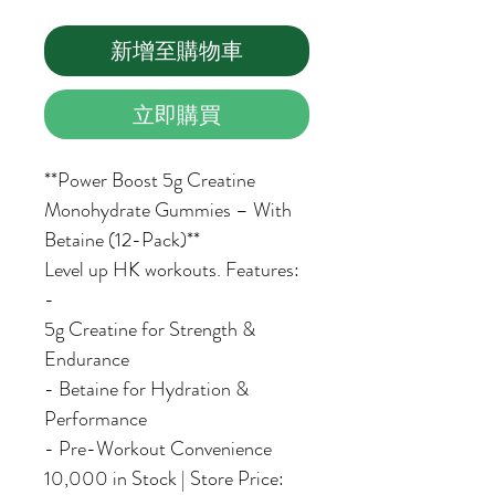
新增至購物車
立即購買
**Power Boost 5g Creatine
Monohydrate Gummies – With
Betaine (12-Pack)**
Level up HK workouts. Features:
-
5g Creatine for Strength &
Endurance
- Betaine for Hydration &
Performance
- Pre-Workout Convenience
10,000 in Stock | Store Price: