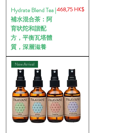
價格
468,75 HK$
Hydrate Blend Tea |
補水混合茶：阿
育吠陀和諧配
方，平衡瓦塔體
質，深層滋養
New Arrival