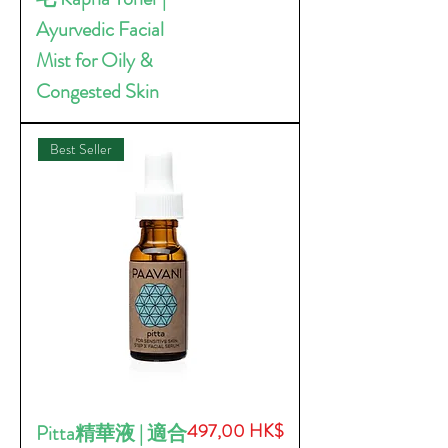
Ayurvedic Facial
Mist for Oily &
Congested Skin
Best Seller
價格
497,00 HK$
Pitta精華液 | 適合