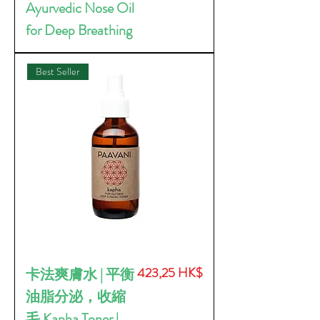
Ayurvedic Nose Oil
for Deep Breathing
Best Seller
價格
423,25 HK$
卡法爽膚水 | 平衡
油脂分泌，收縮
毛 Kapha Toner |