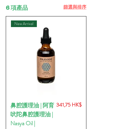
篩選與排序
6 項產品
New Arrival
價格
341,75 HK$
鼻腔護理油 | 阿育
吠陀鼻腔護理油 |
Nasya Oil |