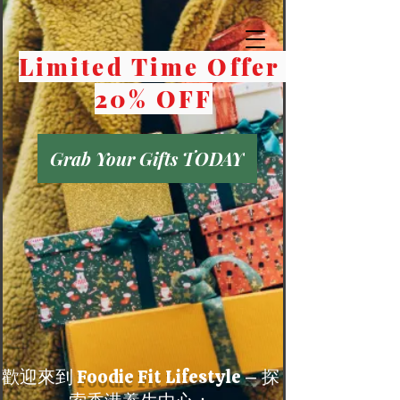
Limited Time Offer
20% OFF
Grab Your Gifts TODAY
歡迎來到 Foodie Fit Lifestyle – 探